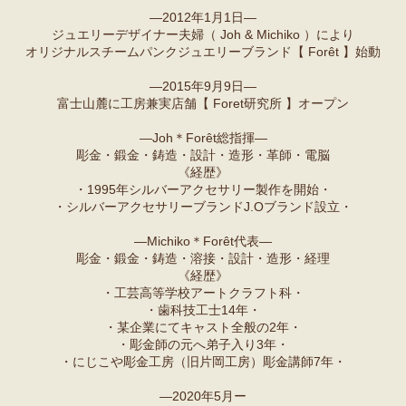
―2012年1月1日―
ジュエリーデザイナー夫婦（ Joh & Michiko ）により
オリジナルスチームパンクジュエリーブランド【 Forêt 】始動
―2015年9月9日―
富士山麓に工房兼実店舗【 Foret研究所 】オープン
―Joh＊Forêt総指揮―
彫金・鍛金・鋳造・設計・造形・革師・電脳
《経歴》
・1995年シルバーアクセサリー製作を開始・
・シルバーアクセサリーブランドJ.Oブランド設立・
―Michiko＊Forêt代表―
彫金・鍛金・鋳造・溶接・設計・造形・経理
《経歴》
・工芸高等学校アートクラフト科・
・歯科技工士14年・
・某企業にてキャスト全般の2年・
・彫金師の元へ弟子入り3年・
・にじこや彫金工房（旧片岡工房）彫金講師7年・
―2020年5月ー