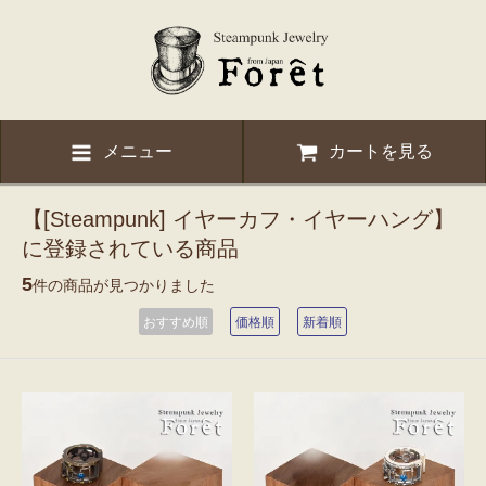
メニュー
カートを見る
【[Steampunk] イヤーカフ・イヤーハング】
に登録されている商品
5
件の商品が見つかりました
おすすめ順
価格順
新着順