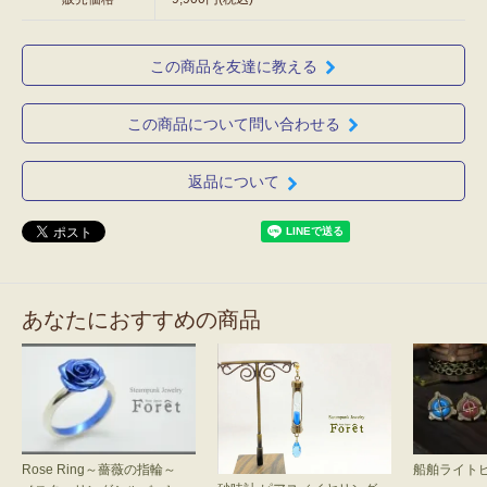
この商品を友達に教える
この商品について問い合わせる
返品について
あなたにおすすめの商品
Rose Ring～薔薇の指輪～
船舶ライト