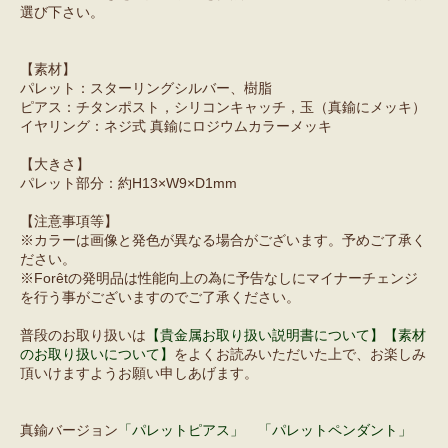
選び下さい。
【素材】
パレット：スターリングシルバー、樹脂
ピアス：チタンポスト，シリコンキャッチ，玉（真鍮にメッキ）
イヤリング：ネジ式 真鍮にロジウムカラーメッキ
【大きさ】
パレット部分：約H13×W9×D1mm
【注意事項等】
※カラーは画像と発色が異なる場合がございます。予めご了承く
ださい。
※Forêtの発明品は性能向上の為に予告なしにマイナーチェンジ
を行う事がございますのでご了承ください。
普段のお取り扱いは
【貴金属お取り扱い説明書について】
【素材
のお取り扱いについて】
をよくお読みいただいた上で、お楽しみ
頂いけますようお願い申しあげます。
真鍮バージョン
「パレットピアス」
「パレットペンダント」