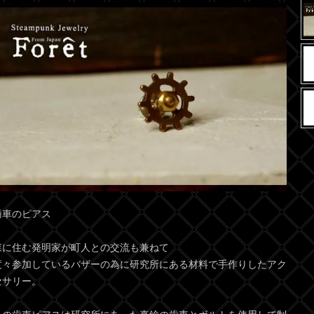
歯車のピアス
森に住む発明家が町人との交流も兼ねて
度々参加しているバザーの為に研究所にある材料で手作りしたアク
セサリー。