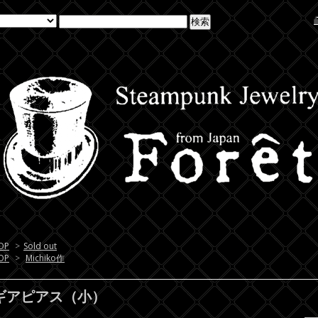
OP
>
Sold out
OP
>
Michiko作
ギアピアス（小）