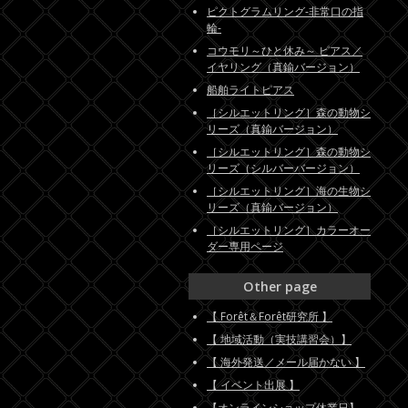
ピクトグラムリング-非常口の指
輪-
コウモリ～ひと休み～ ピアス／
イヤリング（真鍮バージョン）
船舶ライトピアス
［シルエットリング］森の動物シ
リーズ（真鍮バージョン）
［シルエットリング］森の動物シ
リーズ（シルバーバージョン）
［シルエットリング］海の生物シ
リーズ（真鍮バージョン）
［シルエットリング］カラーオー
ダー専用ページ
Other page
【 Forêt＆Forêt研究所 】
【 地域活動（実技講習会）】
【 海外発送／メール届かない 】
【 イベント出展 】
【オンラインショップ休業日】