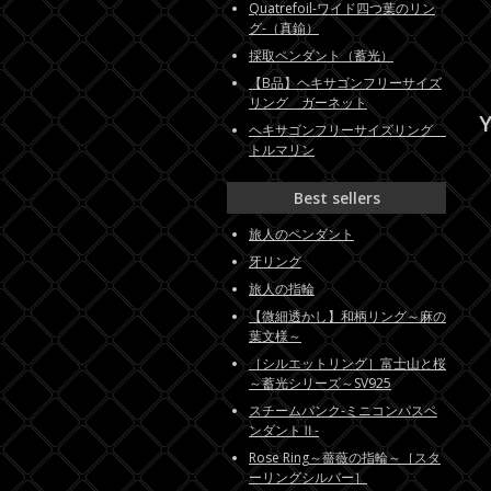
Quatrefoil-ワイド四つ葉のリン
グ-（真鍮）
採取ペンダント（蓄光）
【B品】ヘキサゴンフリーサイズ
リング ガーネット
Y
ヘキサゴンフリーサイズリング
トルマリン
Best sellers
旅人のペンダント
牙リング
旅人の指輪
【微細透かし】和柄リング～麻の
葉文様～
［シルエットリング］富士山と桜
～蓄光シリーズ～SV925
スチームパンク-ミニコンパスペ
ンダントⅡ-
Rose Ring～薔薇の指輪～［スタ
ーリングシルバー］