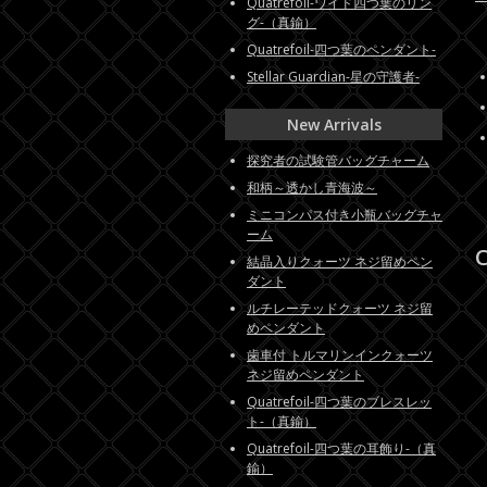
Quatrefoil-ワイド四つ葉のリン
グ-（真鍮）
Quatrefoil-四つ葉のペンダント-
Stellar Guardian-星の守護者-
New Arrivals
探究者の試験管バッグチャーム
和柄～透かし青海波～
ミニコンパス付き小瓶バッグチャ
ーム
C
結晶入りクォーツ ネジ留めペン
ダント
ルチレーテッドクォーツ ネジ留
めペンダント
歯車付 トルマリンインクォーツ
ネジ留めペンダント
Quatrefoil-四つ葉のブレスレッ
ト-（真鍮）
Quatrefoil-四つ葉の耳飾り-（真
鍮）