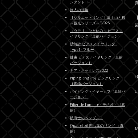
ンダントⅡ-
旅人の指輪
［シルエットリング］富士山と桜
～蓄光シリーズ～SV925
コウモリ～ひと休み～ ピアス／
イヤリング（真鍮バージョン）
砂時計 ピアス／イヤリング -
Type1- ブルー
鍵束 ピアス／イヤリング［真鍮
バージョン］
ギア・ネックレス2022
Piping Ring パイピングリング
［真鍮バージョン］
パイピング・イヤーカフ［真鍮バ
ージョン］
Pilier de Lumiere～光の柱～（真
鍮）
航海士のペンダント
Quatrefoil-四つ葉のリング-（真
M
鍮）