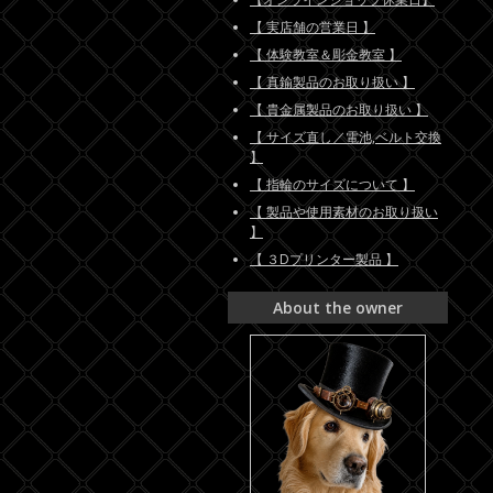
【 実店舗の営業日 】
【 体験教室＆彫金教室 】
【 真鍮製品のお取り扱い 】
【 貴金属製品のお取り扱い 】
【 サイズ直し／電池,ベルト交換
】
【 指輪のサイズについて 】
【 製品や使用素材のお取り扱い
】
【 ３Dプリンター製品 】
About the owner