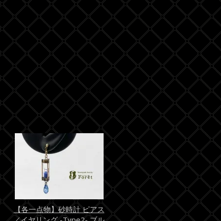
【各一点物】砂時計 ピアス
／イヤリング -Type2- ブル