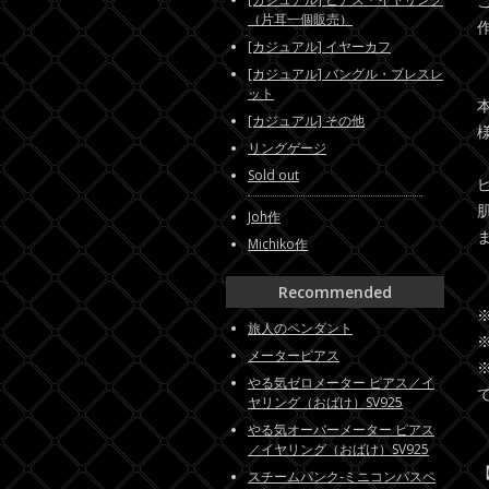
（片耳一個販売）
[カジュアル] イヤーカフ
[カジュアル] バングル・ブレスレ
ット
[カジュアル] その他
リングゲージ
Sold out
Joh作
Michiko作
Recommended
旅人のペンダント
メーターピアス
やる気ゼロメーター ピアス／イ
ヤリング（おばけ）SV925
やる気オーバーメーター ピアス
／イヤリング（おばけ）SV925
スチームパンク-ミニコンパスペ